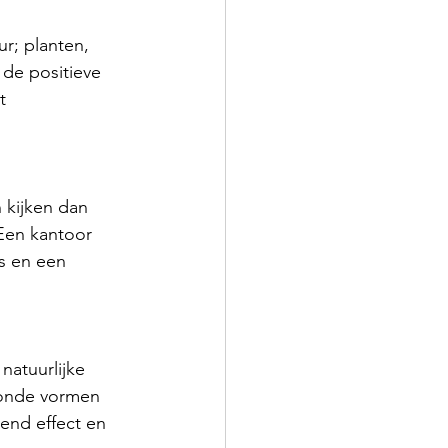
ur; planten, 
 de positieve 
t 
 kijken dan 
 Een kantoor 
s en een 
natuurlijke 
ronde vormen 
end effect en 