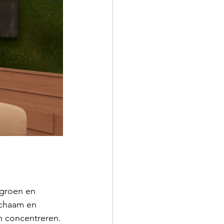
 groen en 
ichaam en 
n concentreren.