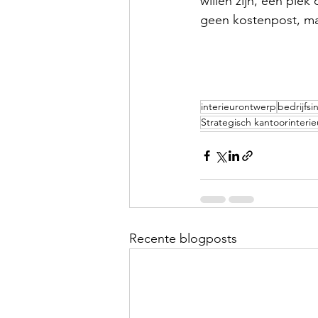
willen zijn, een plek
geen kostenpost, maa
interieurontwerp
bedrijfsi
Strategisch kantoorinterie
Recente blogposts