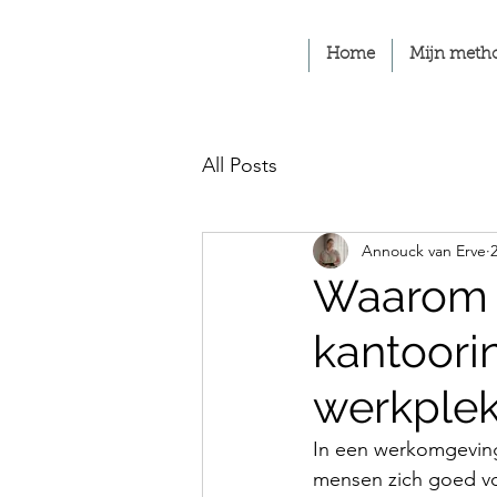
Home
Mijn meth
All Posts
Annouck van Erve
Waarom b
kantoori
werkple
In een werkomgeving 
mensen zich goed voe