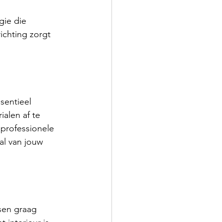
gie die 
ichting zorgt 
sentieel 
alen af te 
 professionele 
aal van jouw 
sen graag 