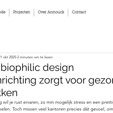
ode
Projecten
Over Annouck
Contact
21 okt 2025
2 minuten om te lezen
iophilic design
nrichting zorgt voor gez
kken
wil je rust ervaren, zo min mogelijk stress en een pretti
len. Toch missen veel kantoren precies dát gevoel, omd