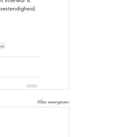
 interieur is 
tbestendigheid.
eur
Alles weergeven