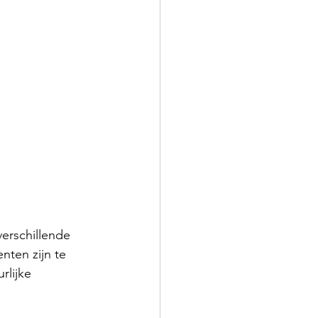
verschillende 
ten zijn te 
rlijke 