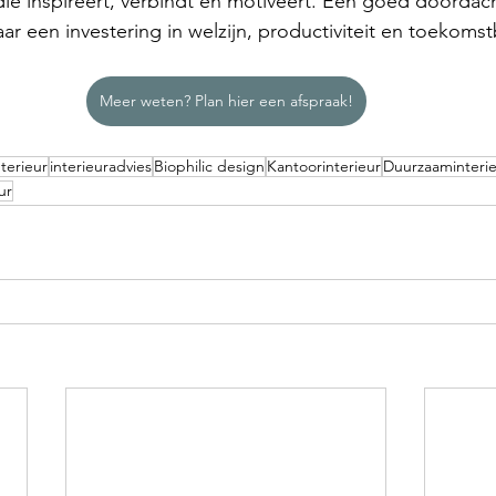
 die inspireert, verbindt en motiveert. Een goed doordacht
r een investering in welzijn, productiviteit en toekoms
Meer weten? Plan hier een afspraak!
nterieur
interieuradvies
Biophilic design
Kantoorinterieur
Duurzaaminteri
ur