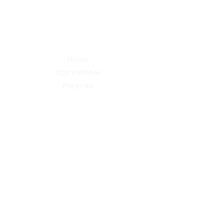
Direct naar
Home
Mijn methode
Projecten
Over Annouck
Contact
Brochure download
Productiviteit verhogen
Woningsplitsing
Contact
Adres
Horthoekerweg 36