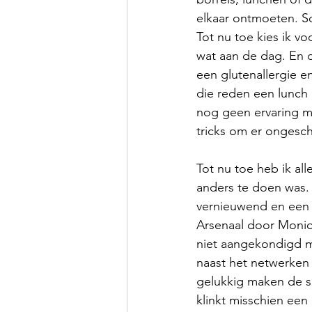
elkaar ontmoeten. S
Tot nu toe kies ik vo
wat aan de dag. En d
een glutenallergie e
die reden een lunch o
nog geen ervaring m
tricks om er onges
Tot nu toe heb ik a
anders te doen was. 
vernieuwend en een 
Arsenaal door Moniq
niet aangekondigd m
naast het netwerken 
gelukkig maken de s
klinkt misschien een 