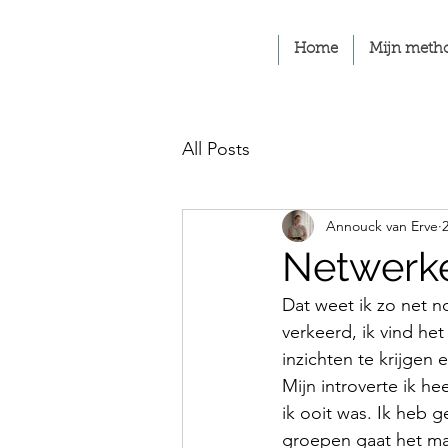
Home
Mijn meth
All Posts
Annouck van Erve
Netwerke
Dat weet ik zo net n
verkeerd, ik vind h
inzichten te krijgen
Mijn introverte ik he
ik ooit was. Ik heb g
groepen gaat het mak