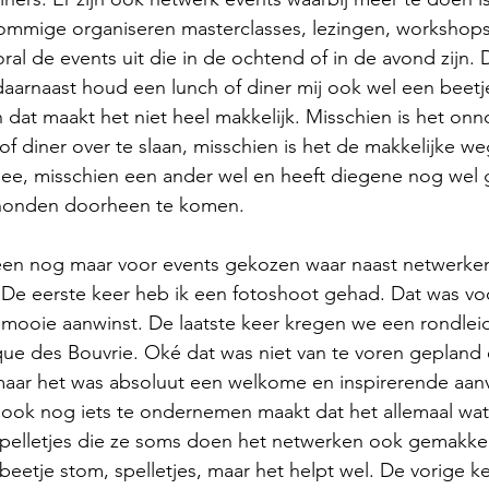
ommige organiseren masterclasses, lezingen, workshops 
oral de events uit die in de ochtend of in de avond zijn.
aarnaast houd een lunch of diner mij ook wel een beetje
n dat maakt het niet heel makkelijk. Misschien is het on
f diner over te slaan, misschien is het de makkelijke weg
ee, misschien een ander wel en heeft diegene nog wel 
chonden doorheen te komen.
lleen nog maar voor events gekozen waar naast netwerke
De eerste keer heb ik een fotoshoot gehad. Dat was voo
mooie aanwinst. De laatste keer kregen we een rondlei
ue des Bouvrie. Oké dat was niet van te voren gepland
aar het was absoluut een welkome en inspirerende aanv
ook nog iets te ondernemen maakt dat het allemaal wat l
pelletjes die ze soms doen het netwerken ook gemakkeli
beetje stom, spelletjes, maar het helpt wel. De vorige ke