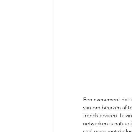
Een evenement dat ik
van om beurzen af te
trends ervaren. Ik vi
netwerken is natuurl
veel meer met de leve