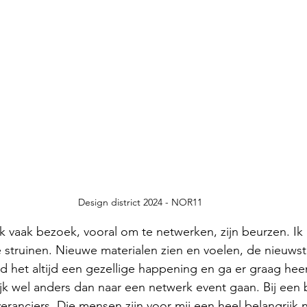
Design district 2024 - NOR11
 vaak bezoek, vooral om te netwerken, zijn beurzen. Ik 
 struinen. Nieuwe materialen zien en voelen, de nieuws
nd het altijd een gezellige happening en ga er graag hee
ijk wel anders dan naar een netwerk event gaan. Bij een b
ranciers. Die mensen zijn voor mij een heel belangrijk n