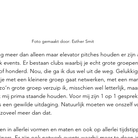
Foto gemaakt door: Esther Smit
g meer dan alleen maar elevator pitches houden er zijn al
k events. Er bestaan clubs waarbij je echt grote groepe
of honderd. Nou, die ga ik dus wel uit de weg. Gelukkig 
je met een kleinere groep gaat netwerken, met een man 
 zo’n grote groep verzuip ik, misschien wel letterlijk, maa
k mij prima staande houden. Voor mij zijn 1 op 1 gesprek
 is een gewilde uitdaging. Natuurlijk moeten we onszelf v
 zoveel meer dan dat.
 in allerlei vormen en maten en ook op allerlei tijdsti
iners. Er zijn ook netwerk events waarbij meer te doen is