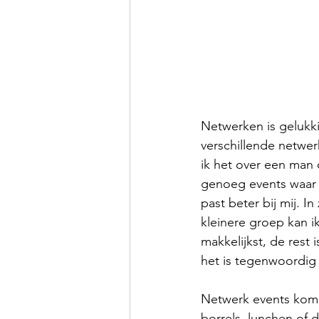
Netwerken is gelukki
verschillende netwer
ik het over een man 
genoeg events waar 
past beter bij mij. In
kleinere groep kan i
makkelijkst, de rest
het is tegenwoordig
Netwerk events komen
borrels, lunchen of d