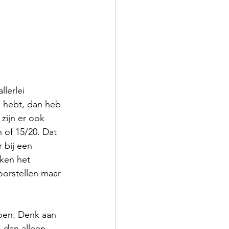
lerlei 
n hebt, dan heb 
zijn er ook 
of 15/20. Dat 
r bij een 
ken het 
oorstellen maar 
ppen. Denk aan 
 dan alleen 