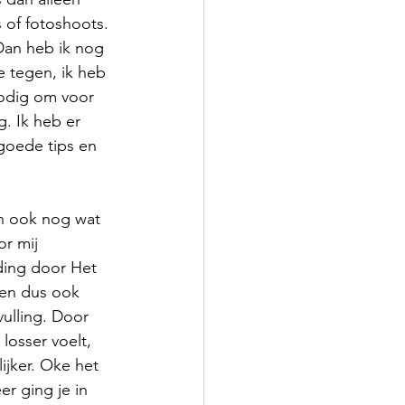
of fotoshoots. 
 Dan heb ik nog 
 tegen, ik heb 
nodig om voor 
. Ik heb er 
goede tips en 
n ook nog wat 
r mij 
ding door Het 
 en dus ook 
ulling. Door 
osser voelt, 
jker. Oke het 
er ging je in 