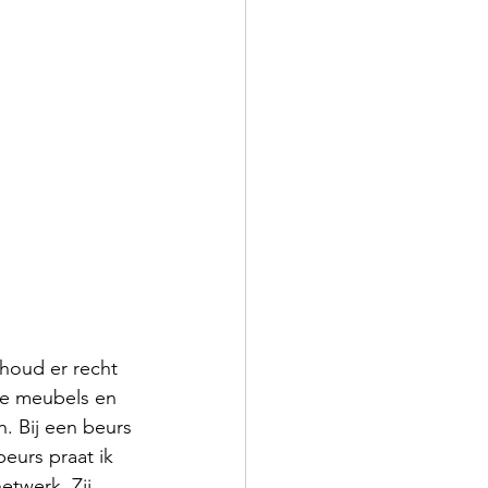
houd er recht 
te meubels en 
n. Bij een beurs 
eurs praat ik 
etwerk. Zij 