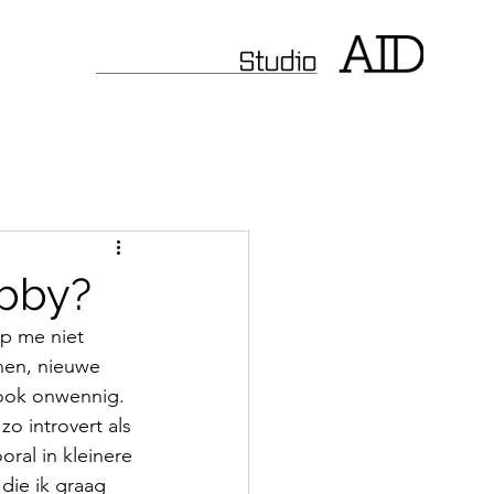
obby?
jp me niet 
nen, nieuwe 
 ook onwennig. 
o introvert als 
oral in kleinere 
die ik graag 